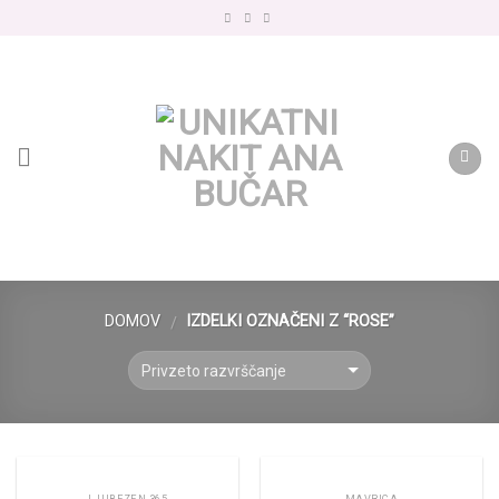
Skip
to
content
DOMOV
IZDELKI OZNAČENI Z “ROSE”
/
LJUBEZEN 365
MAVRICA