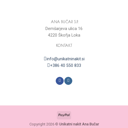
ANA BUČAR S.P.
Demšarjeva ulica 16
4220 Škofja Loka
KONTAKT
info@unikatninakit.si
+386 40 550 833
Copyright 2026 ©
Unikatni nakit Ana Bučar