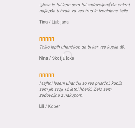
😊vse je ful lepo sem ful zadovoljna👍še enkrat
najlepša ti hvala za ves trud in izpolnjene želje.
Tina
/
Ljubljana
Tolko lepih uhančkov, da bi kar vse kupila 😝.
Nina
/
Škofja loka
Majhni leseni uhančki so res prisrčni, kupila
sem jih svoji 12 letni hčerki. Zelo sem
zadovoljna z nakupom.
Lili
/
Koper