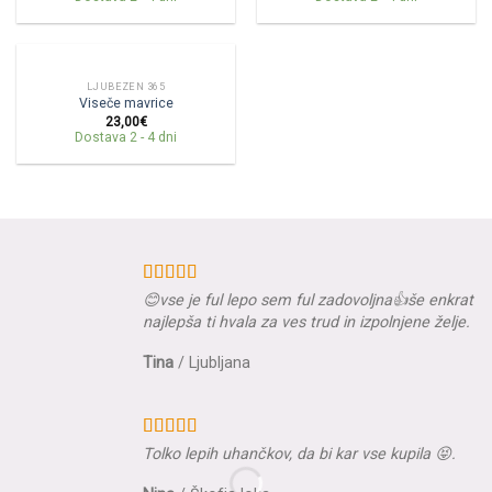
LJUBEZEN 365
Viseče mavrice
23,00
€
Dostava 2 - 4 dni
😊vse je ful lepo sem ful zadovoljna👍še enkrat
najlepša ti hvala za ves trud in izpolnjene želje.
Tina
/
Ljubljana
Tolko lepih uhančkov, da bi kar vse kupila 😝.