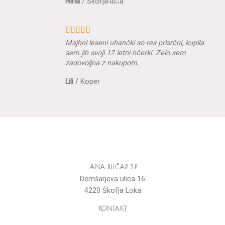
Nina
/
Škofja loka
Majhni leseni uhančki so res prisrčni, kupila
sem jih svoji 12 letni hčerki. Zelo sem
zadovoljna z nakupom.
Lili
/
Koper
ANA BUČAR S.P.
Demšarjeva ulica 16
4220 Škofja Loka
KONTAKT