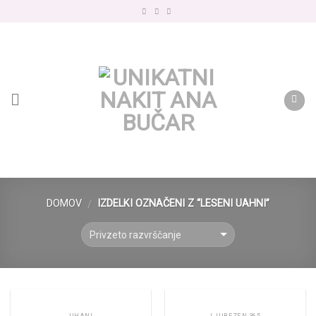
Skip
to
content
DOMOV
IZDELKI OZNAČENI Z “LESENI UAHNI”
/
UHANI
LJUBEZEN 365