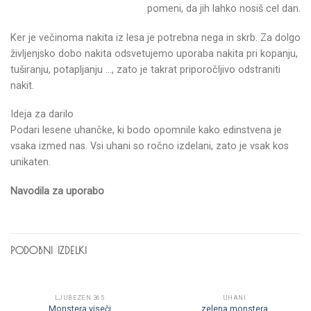
pomeni, da jih lahko nosiš cel dan.
Ker je večinoma nakita iz lesa je potrebna nega in skrb. Za dolgo
življenjsko dobo nakita odsvetujemo uporaba nakita pri kopanju,
tuširanju, potapljanju …, zato je takrat priporočljivo odstraniti
nakit.
Ideja za darilo
Podari lesene uhančke, ki bodo opomnile kako edinstvena je
vsaka izmed nas. Vsi uhani so ročno izdelani, zato je vsak kos
unikaten.
Navodila za uporabo
PODOBNI IZDELKI
LJUBEZEN 365
UHANI
Monstera viseči
zelena monstera