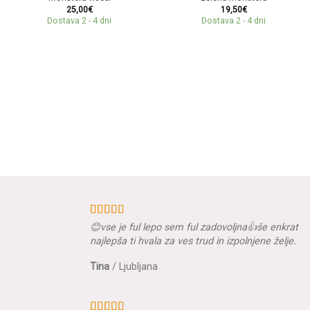
25,00
€
19,50
€
Dostava 2 - 4 dni
Dostava 2 - 4 dni
😊vse je ful lepo sem ful zadovoljna👍še enkrat
najlepša ti hvala za ves trud in izpolnjene želje.
Tina
/
Ljubljana