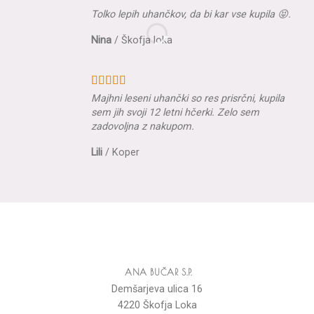
Tolko lepih uhančkov, da bi kar vse kupila 😝.
Nina
/
Škofja loka
Majhni leseni uhančki so res prisrčni, kupila
sem jih svoji 12 letni hčerki. Zelo sem
zadovoljna z nakupom.
Lili
/
Koper
ANA BUČAR S.P.
Demšarjeva ulica 16
4220 Škofja Loka