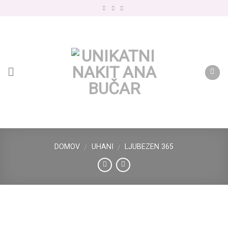
Skip
to
content
DOMOV
UHANI
LJUBEZEN 365
/
/